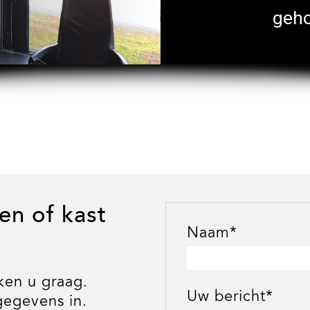
geho
en of kast
Naam*
ken u graag.
Uw bericht*
gegevens in.