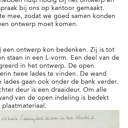
 hebben hulp nodig bij het ontwerp en
spraak bij ons op kantoor gemaakt.
imte mee, zodat we goed samen konden
er een ontwerp moet komen.
 een ontwerp kon bedenken. Zij is tot
n staan in een L-vorm. Een deel van de
egreerd in het ontwerp. De open
derin twee lades te vinden. De wand
e lades gaan ook onder de bank verder.
hter deur is een draaideur. Om alle
wand van de open indeling is bedekt
 plaatmateriaal.