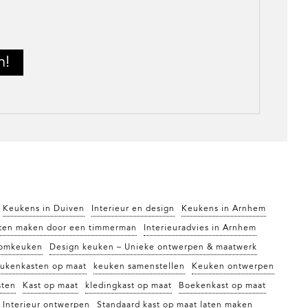
Keukens in Duiven
Interieur en design
Keukens in Arnhem
ten maken door een timmerman
Interieuradvies in Arnhem
omkeuken
Design keuken – Unieke ontwerpen & maatwerk
ukenkasten op maat
keuken samenstellen
Keuken ontwerpen
sten
Kast op maat
kledingkast op maat
Boekenkast op maat
Interieur ontwerpen
Standaard kast op maat laten maken