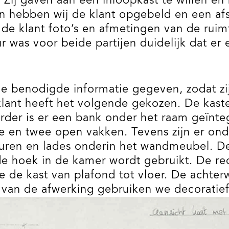
 Zij gaven aan een inloopkast te willen en
en hebben wij de klant opgebeld en een af
 de klant foto’s en afmetingen van de ru
ur was voor beide partijen duidelijk dat 
e benodigde informatie gegeven, zodat zij
ant heeft het volgende gekozen. De kaste
Verder is er een bank onder het raam geïnt
e en twee open vakken. Tevens zijn er on
euren en lades onderin het wandmeubel. D
de hoek in de kamer wordt gebruikt. De rec
 de kast van plafond tot vloer. De achter
 van de afwerking gebruiken we decoratief