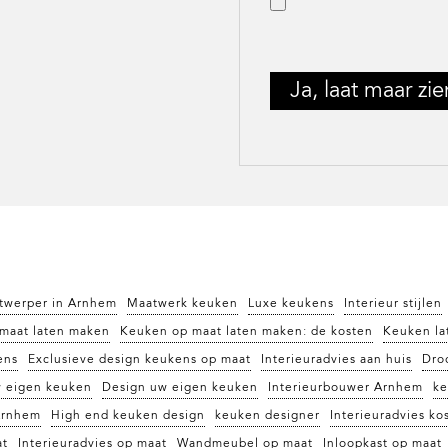
ntwerper in Arnhem
Maatwerk keuken
Luxe keukens
Interieur stijlen
maat laten maken
Keuken op maat laten maken: de kosten
Keuken la
ens
Exclusieve design keukens op maat
Interieuradvies aan huis
Dro
w eigen keuken
Design uw eigen keuken
Interieurbouwer Arnhem
ke
Arnhem
High end keuken design
keuken designer
Interieuradvies ko
at
Interieuradvies op maat
Wandmeubel op maat
Inloopkast op maat