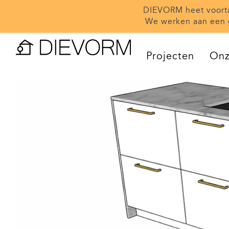
DIEVORM heet voor
We werken aan een 
Projecten
Onz
<