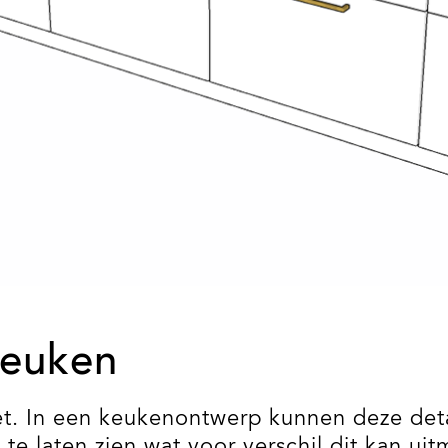
keuken
 In een keukenontwerp kunnen deze details
 laten zien wat voor verschil dit kan uit