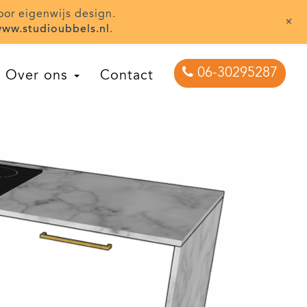
oor eigenwijs design.
+
ww.studioubbels.nl
.
06-30295287
Over ons
Contact
>