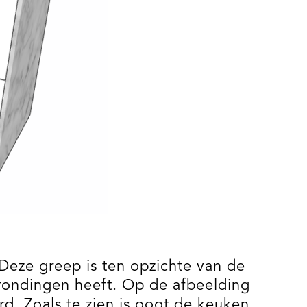
Deze greep is ten opzichte van de
 rondingen heeft. Op de afbeelding
d. Zoals te zien is oogt de keuken