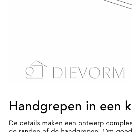
Handgrepen in een 
De details maken een ontwerp compleet.
de randen of de handgrepen. Om goed te