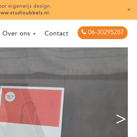
oor eigenwijs design.
+
ww.studioubbels.nl
.
06-30295287
Over ons
Contact
>