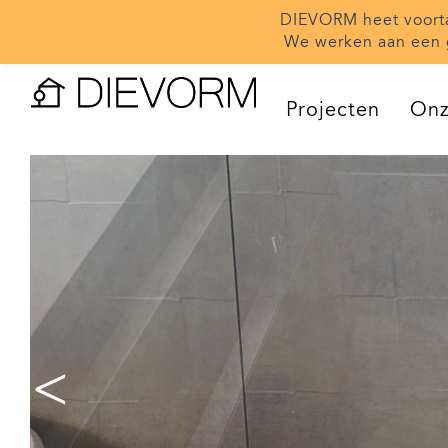
DIEVORM heet voor
We werken aan een 
Projecten
Onz
<