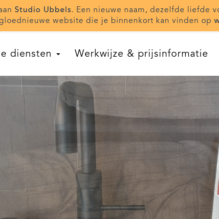
taan
Studio Ubbels
. Een nieuwe naam, dezelfde liefde v
gloednieuwe website die je binnenkort kan vinden op
w
e diensten
Werkwijze & prijsinformatie