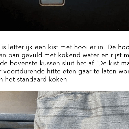
s letterlijk een kist met hooi er in. De h
en pan gevuld met kokend water en rijst me
e bovenste kussen sluit het af. De kist ma
der voortdurende hitte eten gaar te laten w
an het standaard koken.