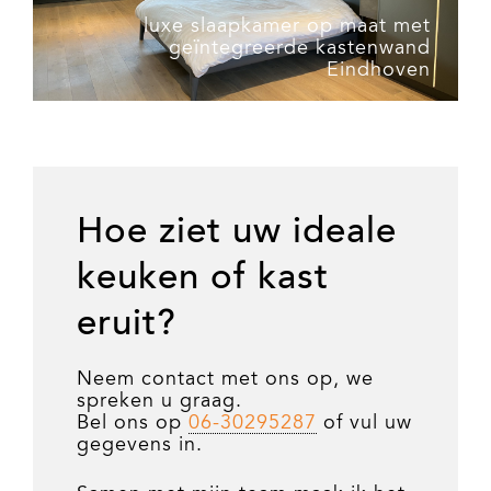
luxe slaapkamer op maat met
geïntegreerde kastenwand
Eindhoven
Hoe ziet uw ideale
keuken of kast
eruit?
Neem contact met ons op, we
spreken u graag.
Bel ons op
06-30295287
of vul uw
gegevens in.