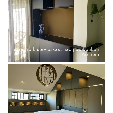
maatwerk servieskast nabij de keuken
Arnhem