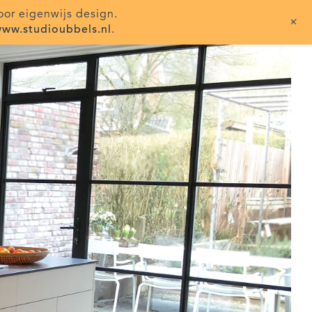
oor eigenwijs design.
+
ww.studioubbels.nl
.
>