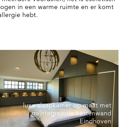
ezogen in een warme ruimte en er komt
llergie hebt.
luxe slaapkamer op maat met
geïntegreerde kastenwand
Eindhoven