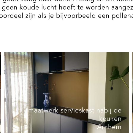
er geen koude lucht hoeft te worden aang
ordeel zijn als je bijvoorbeeld een pollena
maatwerk servieskast nabij de
keuken
Arnhem