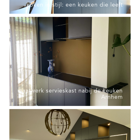
koken in stijl: een keuken die leeft
maatwerk servieskast nabij de keuken
Arnhem