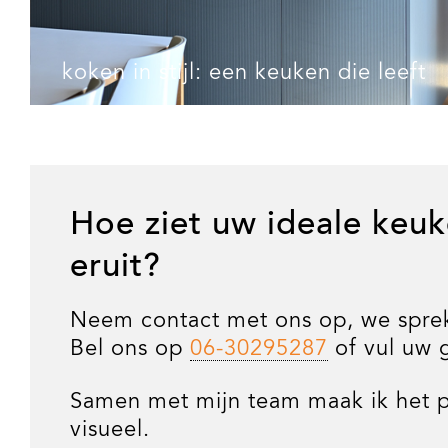
koken in stijl: een keuken die leeft
Hoe ziet uw ideale keuk
eruit?
Neem contact met ons op, we spre
Bel ons op
06-30295287
of vul uw 
Samen met mijn team maak ik het p
visueel.