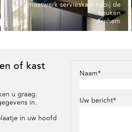
maatwerk servieskast nabij de
keuken
Arnhem
en of kast
Naam*
ken u graag.
Uw bericht*
gegevens in.
laatje in uw hoofd