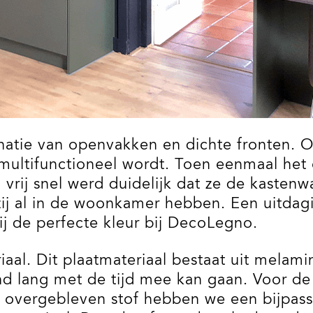
natie van openvakken en dichte fronten. Oo
ltifunctioneel wordt. Toen eenmaal het o
l vrij snel werd duidelijk dat ze de kaste
zij al in de woonkamer hebben. Een uitdag
j de perfecte kleur bij DecoLegno.
al. Dit plaatmateriaal bestaat uit melamin
d lang met de tijd mee kan gaan. Voor d
t overgebleven stof hebben we een bijpas