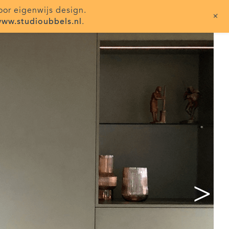
oor eigenwijs design.
+
ww.studioubbels.nl
.
>