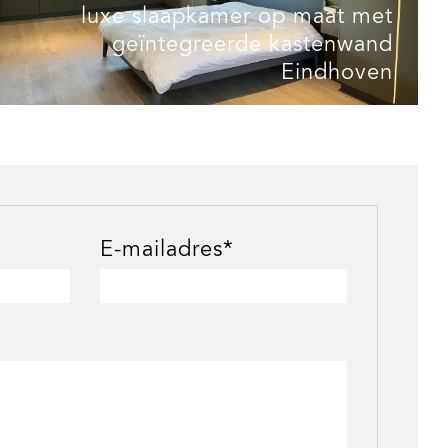
luxe slaapkamer op maat met
geïntegreerde kastenwand
Eindhoven
E-mailadres*