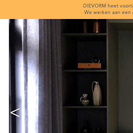
DIEVORM heet voor
We werken aan een 
<