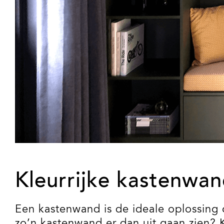
Kleurrijke kastenwa
Een kastenwand is de ideale oplossing
zo’n kastenwand er dan uit gaan zien? 