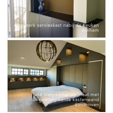
maatwerk servieskast nabij de keuken
Arnhem
luxe slaapkamer op maat met
geïntegreerde kastenwand
Eindhoven