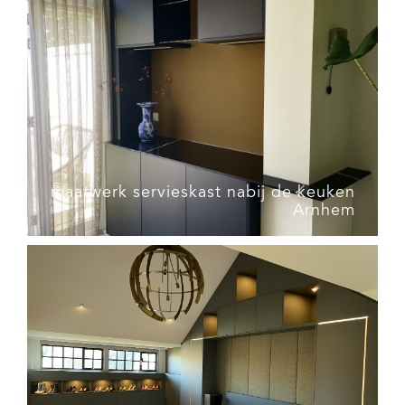
maatwerk servieskast nabij de keuken
Arnhem