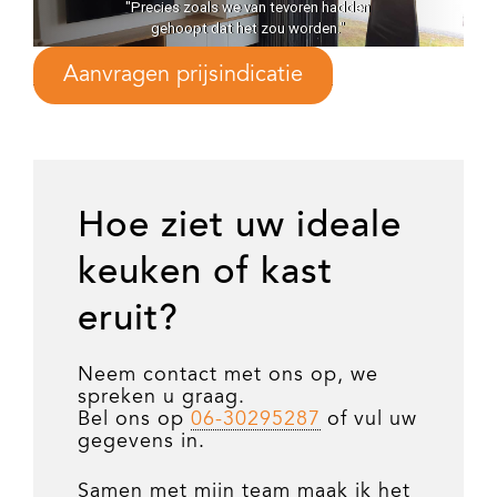
"Precies zoals we van tevoren hadden
gehoopt dat het zou worden."
Aanvragen prijsindicatie
Hoe ziet uw ideale
keuken of kast
eruit?
Neem contact met ons op, we
spreken u graag.
Bel ons op
06-30295287
of vul uw
gegevens in.
Samen met mijn team maak ik het