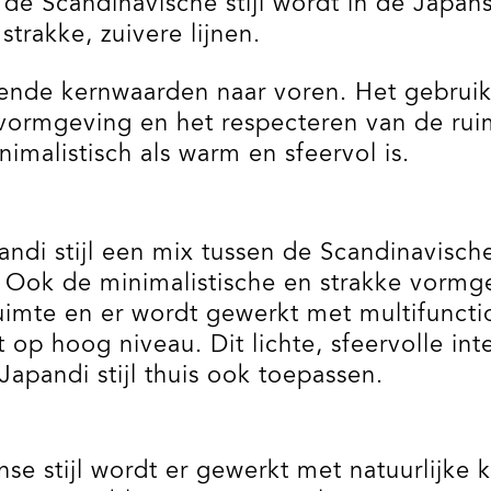
de Scandinavische stijl wordt in de Japans
strakke, zuivere lijnen.
ende kernwaarden naar voren. Het gebruik 
vormgeving en het respecteren van de ruim
imalistisch als warm en sfeervol is.
i stijl een mix tussen de Scandinavische en
. Ook de minimalistische en strakke vormgev
mte en er wordt gewerkt met multifunction
 op hoog niveau. Dit lichte, sfeervolle int
apandi stijl thuis ook toepassen.
se stijl wordt er gewerkt met natuurlijke 