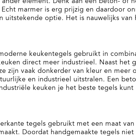
n ander element. Denk aan een beton- of h
cht marmer is erg prijzig en daardoor on
 uitstekende optie. Het is nauwelijks va
 moderne keukentegels gebruikt in combina
uken direct meer industrieel. Naast het 
eze zijn vaak donkerder van kleur en meer
tuurlijke en industrieel uitstralen. Een b
 industriële keuken je het beste tegels kun
ierkante tegels gebruikt met een maat van
gemaakt. Doordat handgemaakte tegels niet 