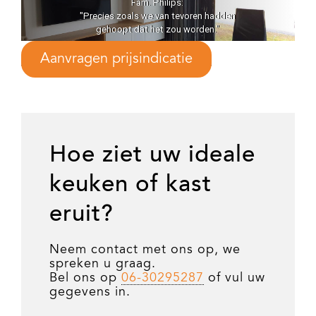
Martijn Elshove:
hadden
"...secuurheid, precisie en aandacht voor
."
detail"
Aanvragen prijsindicatie
Hoe ziet uw ideale
keuken of kast
eruit?
Neem contact met ons op, we
spreken u graag.
Bel ons op
06-30295287
of vul uw
gegevens in.