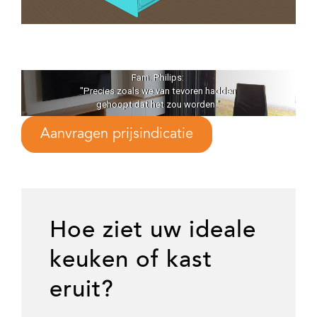
. Philips:
Martijn Elshove
we van tevoren hadden
"...secuurheid, precisie en
 het zou worden."
detail"
Aanvragen prijsindicatie
Hoe ziet uw ideale
keuken of kast
eruit?