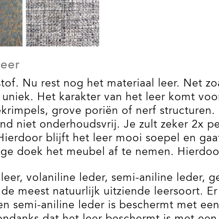
Leer
f. Nu rest nog het materiaal leer. Net zoa
 uniek. Het karakter van het leer komt voor
impels, grove poriën of nerf structuren. 
 niet onderhoudsvrij. Je zult zeker 2x pe
erdoor blijft het leer mooi soepel en gaat
tige doek het meubel af te nemen. Hierdo
 leer, volaniline leder, semi-aniline leder
 de meest natuurlijk uitziende leersoort. 
n semi-aniline leder is beschermt met ee