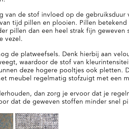
g van de stof invloed op de gebruiksduur 
n tijd pillen en plooien. Pillen betekend d
er pillen dan een heel strak fijn geweven 
e vezel.
nog de platweefsels. Denk hierbij aan vel
egt, waardoor de stof van kleurintensite
unnen deze hogere pooltjes ook pletten. D
het meubel regelmatig stofzuigt met een 
erhouden, dan zorg je ervoor dat je regel
oor dat de geweven stoffen minder snel pil