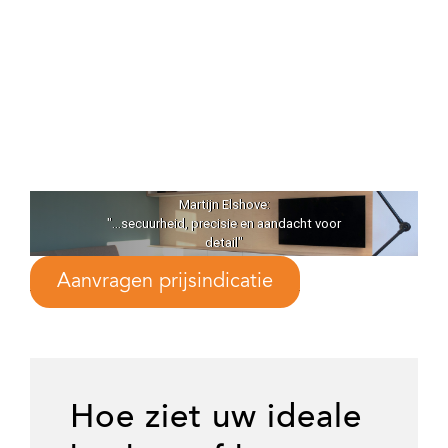
Martijn Elshove:
"...secuurheid, precisie en aandacht voor
detail"
Aanvragen prijsindicatie
Hoe ziet uw ideale