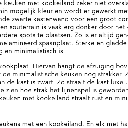
e keuken met kookeiland zeker niet overs
in mogelijk kleur en wordt er gewerkt met
nde zwarte kastenwand voor een groot con
n souterrain is vaak erg donker door het 
ere spots te plaatsen. Zo is er altijd gen
elamineerd spaanplaat. Sterke en gladde m
g en minimalistisch is.
ookplaat. Hiervan hangt de afzuiging bov
 de minimalistische keuken nog strakker. 
de kast is zwart. Zo straalt de kast luxe ui
te zien hoe strak het lijnenspel is geword
euken met kookeiland straalt rust en mini
eukens met een kookeiland. En elk met h