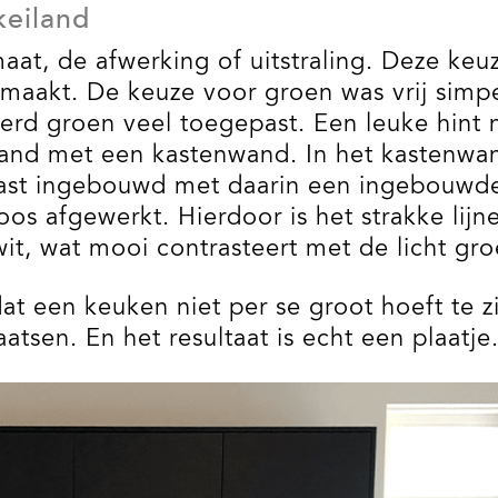
eiland
aat, de afwerking of uitstraling. Deze keu
emaakt. De keuze voor groen was vrij simpe
werd groen veel toegepast. Een leuke hint 
iland met een kastenwand. In het kastenwa
e kast ingebouwd met daarin een ingebou
oos afgewerkt. Hierdoor is het strakke lij
it, wat mooi contrasteert met de licht gr
at een keuken niet per se groot hoeft te z
tsen. En het resultaat is echt een plaatje